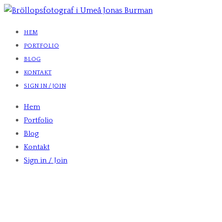
HEM
PORTFOLIO
BLOG
KONTAKT
SIGN IN / JOIN
Hem
Portfolio
Blog
Kontakt
Sign in / Join